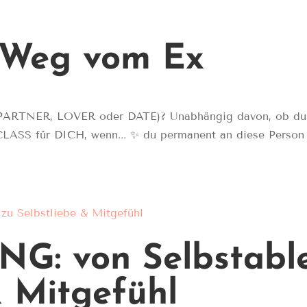
: Weg vom Ex
ER, LOVER oder DATE)? Unabhängig davon, ob du aktu
SS für DICH, wenn... ✨ du permanent an diese Person de
G: von Selbstabl
& Mitgefühl