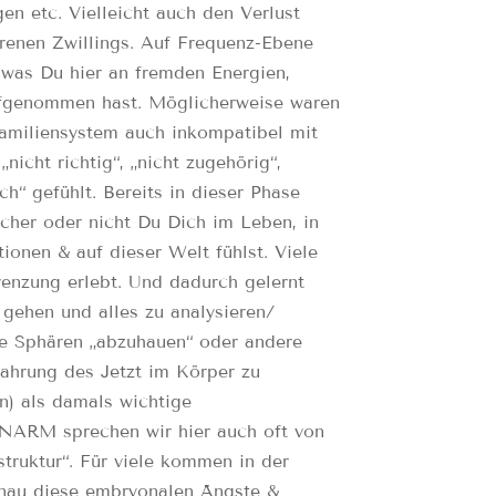
en etc. Vielleicht auch den Verlust
renen Zwillings. Auf Frequenz-Ebene
, was Du hier an fremden Energien,
ufgenommen hast. Möglicherweise waren
amiliensystem auch inkompatibel mit
nicht richtig“, „nicht zugehörig“,
h“ gefühlt. Bereits in dieser Phase
icher oder nicht Du Dich im Leben, in
onen & auf dieser Welt fühlst. Viele
enzung erlebt. Und dadurch gelernt
gehen und alles zu analysieren/
elle Sphären „abzuhauen“ oder andere
ahrung des Jetzt im Körper zu
en) als damals wichtige
 NARM sprechen wir hier auch oft von
truktur“. Für viele kommen in der
genau diese embryonalen Ängste &