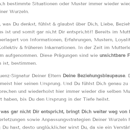
 sich bestimmte Situationen oder Muster immer wieder wie
iner Wurzeln.
 was Du denkst, fühlst & glaubst über Dich, Liebe, Bezie
s ist und somit gar nicht Dir entspricht?! Bereits im Mut
erlagert von Informationen, Erfahrungen, Mustern, Loyali
llektiv & früheren Inkarnationen. In der Zeit im Mutterle
amm aufgenommen. Diese Prägungen sind wie
unsichtbare F
h ist, bestimmen.
uenz-Signatur Deiner Eltern
Deine
Beziehungsblaupause
.
 zumeist hier seinen Ursprung. Und Du fühlst Dich genau z
prechen und wiederholst hier immer wieder die selben Mu
t haben, bis Du den Ursprung in der Tiefe heilst.
as gar nicht Dir entspricht, bringt Dich weiter weg von D
erletzungen sowie Anpassungsstrategien Deiner Wurzeln h
g Du hast, desto unglücklicher wirst Du, da sie ein Verstä