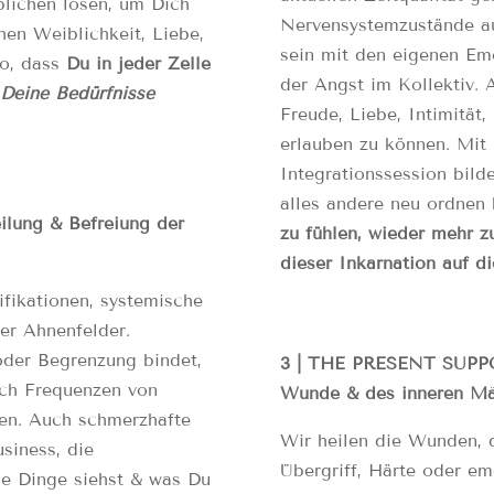
blichen lösen, um Dich
Nervensystemzustände au
hen Weiblichkeit, Liebe,
sein mit den eigenen Em
o, dass
Du in jeder Zelle
der Angst im Kollektiv. 
. Deine Bedürfnisse
Freude, Liebe, Intimität
erlauben zu können. Mit 
Integrationssession bilde
alles andere neu ordnen
ung & Befreiung der
zu fühlen, wieder mehr 
dieser Inkarnation auf di
ifikationen, systemische
er Ahnenfelder.
oder Begrenzung bindet,
3 | THE PRESENT SUPPO
uch Frequenzen von
Wunde & des inneren Mä
ten. Auch schmerzhafte
Wir heilen die Wunden, d
siness, die
Übergriff, Härte oder em
se Dinge siehst & was Du