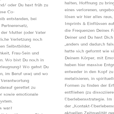
halten, Hoffnung zu bring
nd/ oder Du hast früh zu
eines verlorenen, ungebo
iese Co-
lösen wir hier alles raus
ib entstanden, bei
Imprints & Einflüssen a
 Partnerersatz,
die Frequenzen Deines F
 der Mutter (oder Vater
Deiner und Du hast Dich „
liche Verletzung noch
„anders und dadurch falsc
ten Selbstbilder,
hatte sich geformt wie s
hkeit, Frau-Sein und
Deinem Körper, mit Emoti
en. Wo bist Du noch in
haben hier massive Entgr
erleugnung? Wo gehst Du
entweder in den Kopf zu 
en, im Beruf usw) und wo
metalisieren, in spiritu
ne Verantwortung
Formen zu finden der Erf
darauf gerettet zu
entfliehen (zu dissoziier
er sowie emotionale
Überlebensstrategie. Im
ystem.
der „Kontakt-Überlebenss
s war?
aktuellen Zeitqualität 