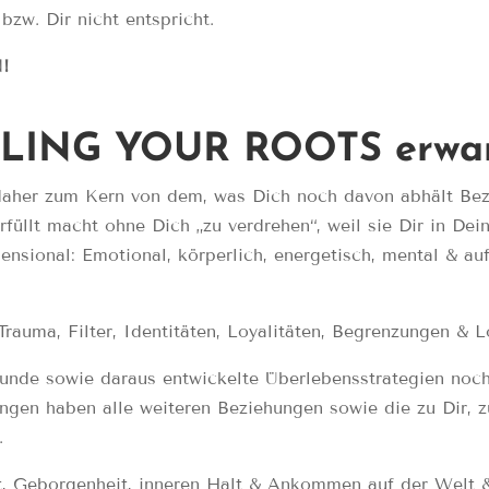
bzw. Dir nicht entspricht.
!
ALING YOUR ROOTS erwar
aher zum Kern von dem, was Dich noch davon abhält Bezi
erfüllt macht ohne Dich „zu verdrehen“, weil sie Dir in Dei
ensional: Emotional, körperlich, energetisch, mental & au
Trauma, Filter, Identitäten, Loyalitäten, Begrenzungen &
unde sowie daraus entwickelte Überlebensstrategien
noch
ungen haben alle weiteren Beziehungen sowie die zu Dir, 
.
it, Geborgenheit, inneren Halt & Ankommen auf der Welt