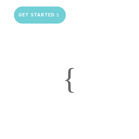
GET STARTED
{
„Nadine ist eine außergewöhnliche
Coachin! Sie hat die erstaunliche Gabe,
sich mit ihrer Feinfühligkeit ganz auf