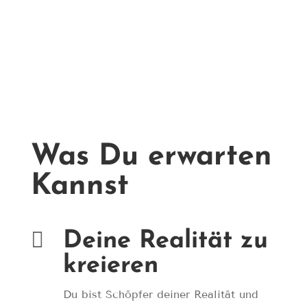
Ich habe erkannt, dass wenn ich mir eine
Veränderung im Außen wünsche, das Beste
für mich ist, die Dinge in mir zu verändern
und dass das Außen sich dadurch
automatisch mitverändert.
Was Du erwarten
Kannst

Deine Realität zu
kreieren
Du bist Schöpfer deiner Realität und