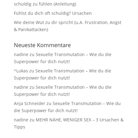
schuldig zu fühlen (Anleitung)
Fühlst du dich oft schuldig? Ursachen
Wie deine Wut zu dir spricht (u.A. Frustration, Angst
& Panikattacken)
Neueste Kommentare
nadine
zu
Sexuelle Transmutation – Wie du die
Superpower für dich nutzt!
^Lukas
zu
Sexuelle Transmutation – Wie du die
Superpower für dich nutzt!
nadine
zu
Sexuelle Transmutation – Wie du die
Superpower für dich nutzt!
Anja Schneider
zu
Sexuelle Transmutation – Wie du
die Superpower für dich nutzt!
nadine
zu
MEHR NÄHE, WENIGER SEX – 3 Ursachen &
Tipps