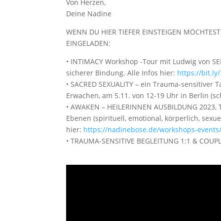
Von Herzen,
Deine Nadine
WENN DU HIER TIEFER EINSTEIGEN MÖCHTEST 
EINGELADEN:
• INTIMACY Workshop -Tour mit Ludwig von SE
sicherer Bindung. Alle Infos hier:
https://bit.
• SACRED SEXUALITY – ein Trauma-sensitiver 
Erwachen, am 5.11. von 12-19 Uhr in Berlin (sc
• AWAKEN – HEILERINNEN AUSBILDUNG 2023, Tr
Ebenen (spirituell, emotional, körperlich, sexue
hier:
https://nadinebose.de/workshops-events
• TRAUMA-SENSITIVE BEGLEITUNG 1:1 & COUPL