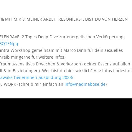
& MIT MIR & MEINER ARBEIT RESONIERST, BIST DU VON HERZEN
ELENRAVE: 2 Tages Deep Dive zur energetischen Verkörperung
ly/3QTENpq
Tantra Workshop gemeinsam mit Marco Dinh für dein sexuelles
hreib mir gerne für weitere Infos)
auma-sensitives Erwachen & Verkörpern deiner Essenz auf allen
ll & in Beziehungen). Wer bist du hier wirklich? Alle Infos findest d
/awake-heilerinnen-ausbildung-2023/
E WORK (schreib mir einfach an
info@nadinebose.de
)