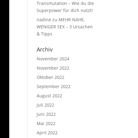
Transmutation – Wie du die
Superpower für dich nutzt!
nadine
zu
MEHR NÄHE,
WENIGER SEX – 3 Ursachen
& Tipps
Archiv
November 2024
November 2022
Oktober 2022
September 2022
August 2022
Juli 2022
Juni 2022
Mai 2022
April 2022