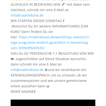
GLÜCKLICH IN BEZIEHUNG SEIN 💕“ mit dabei sein
möchtest, schreib mir eine E-Mail an
info@nadinebose.de
WIR STARTEN DIESEN SONNTAG 💃
Wünschst Du Dir weitere INFORMATIONEN ZUM
KURS? Dann findest Du sie
hier:
https://nadinebose.de/workshops-events/21-
tage-programm-endlich-gluecklich-in-beziehung-
sein-%f0%9f%92%95/
Falls Du Dir PERSÖNLICHE 1:1 BEGLEITUNG VON MIR
👑, zugeschnitten auf Deine Situation wünschst,
dann schreib mir eine E-Mail an
info@nadinebose.de
💎und wir vereinbaren ein
KENNENLERNGESPRÄCH, um zu schauen, ob wir
zusammenpassen und wie unsere gemeinsame
Arbeit aussehen kann 🙏
DEINE NADINE💃