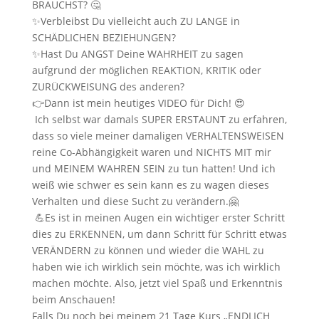
BRAUCHST? 🤔
✨Verbleibst Du vielleicht auch ZU LANGE in
SCHÄDLICHEN BEZIEHUNGEN?
✨Hast Du ANGST Deine WAHRHEIT zu sagen
aufgrund der möglichen REAKTION, KRITIK oder
ZURÜCKWEISUNG des anderen?
👉Dann ist mein heutiges VIDEO für Dich! 😍
Ich selbst war damals SUPER ERSTAUNT zu erfahren,
dass so viele meiner damaligen VERHALTENSWEISEN
reine Co-Abhängigkeit waren und NICHTS MIT mir
und MEINEM WAHREN SEIN zu tun hatten! Und ich
weiß wie schwer es sein kann es zu wagen dieses
Verhalten und diese Sucht zu verändern.🤗
💪Es ist in meinen Augen ein wichtiger erster Schritt
dies zu ERKENNEN, um dann Schritt für Schritt etwas
VERÄNDERN zu können und wieder die WAHL zu
haben wie ich wirklich sein möchte, was ich wirklich
machen möchte. Also, jetzt viel Spaß und Erkenntnis
beim Anschauen!
Falls Du noch bei meinem 21 Tage Kurs „ENDLICH