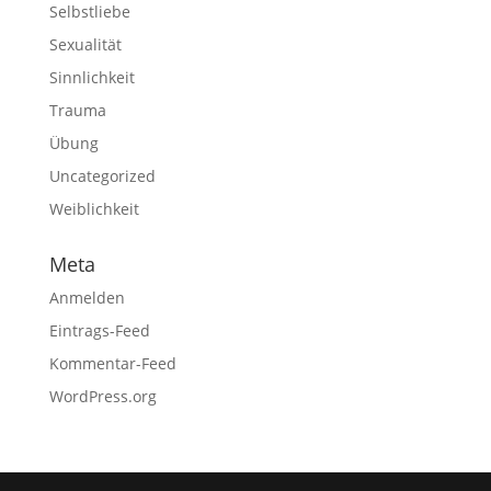
Selbstliebe
Sexualität
Sinnlichkeit
Trauma
Übung
Uncategorized
Weiblichkeit
Meta
Anmelden
Eintrags-Feed
Kommentar-Feed
WordPress.org