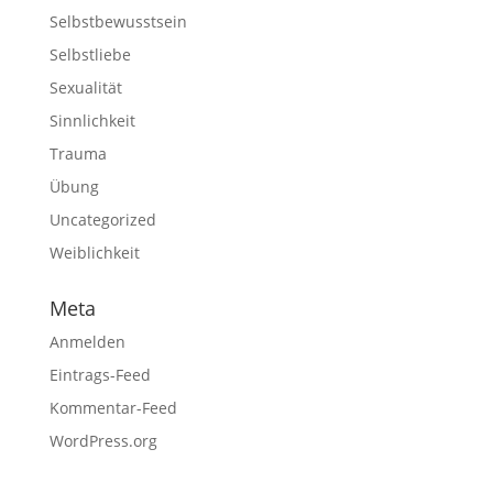
Selbstbewusstsein
Selbstliebe
Sexualität
Sinnlichkeit
Trauma
Übung
Uncategorized
Weiblichkeit
Meta
Anmelden
Eintrags-Feed
Kommentar-Feed
WordPress.org