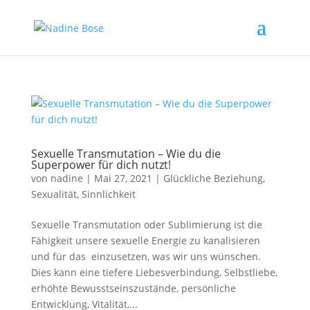
Sexuelle Transmutation – Wie du die
Superpower für dich nutzt!
von
nadine
|
Mai 27, 2021
|
Glückliche Beziehung
,
Sexualität
,
Sinnlichkeit
Sexuelle Transmutation oder Sublimierung ist die
Fähigkeit unsere sexuelle Energie zu kanalisieren
und für das einzusetzen, was wir uns wünschen.
Dies kann eine tiefere Liebesverbindung, Selbstliebe,
erhöhte Bewusstseinszustände, persönliche
Entwicklung, Vitalität,...