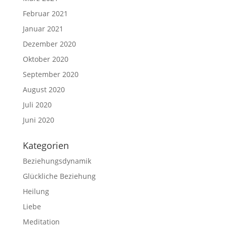
Februar 2021
Januar 2021
Dezember 2020
Oktober 2020
September 2020
August 2020
Juli 2020
Juni 2020
Kategorien
Beziehungsdynamik
Glückliche Beziehung
Heilung
Liebe
Meditation