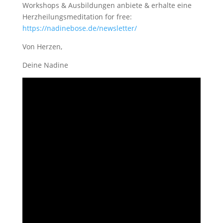
Workshops & Ausbildungen anbiete & erhalte eine
Herzheilungsmeditation for free:
https://nadinebose.de/newsletter/
Von Herzen,
Deine Nadine