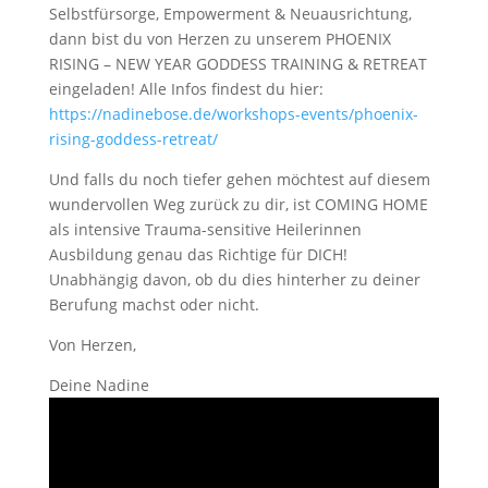
Selbstfürsorge, Empowerment & Neuausrichtung,
dann bist du von Herzen zu unserem PHOENIX
RISING – NEW YEAR GODDESS TRAINING & RETREAT
eingeladen! Alle Infos findest du hier:
https://nadinebose.de/workshops-events/phoenix-
rising-goddess-retreat/
Und falls du noch tiefer gehen möchtest auf diesem
wundervollen Weg zurück zu dir, ist COMING HOME
als intensive Trauma-sensitive Heilerinnen
Ausbildung genau das Richtige für DICH!
Unabhängig davon, ob du dies hinterher zu deiner
Berufung machst oder nicht.
Von Herzen,
Deine Nadine