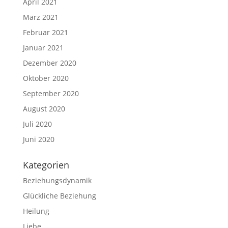
April 2021
März 2021
Februar 2021
Januar 2021
Dezember 2020
Oktober 2020
September 2020
August 2020
Juli 2020
Juni 2020
Kategorien
Beziehungsdynamik
Glückliche Beziehung
Heilung
Liebe