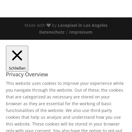
Made with
by
Lovepixel in Los Angeles
Datenschutz
|
Impressum
Schließen
Privacy Overview
This website uses cookies to improve your experience while
you navigate through the website. Out of these, the cookies
that are categorized as necessary are stored on your
browser as they are essential for the working of basic
functionalities of the website. We also use third-party
cookies that help us analyze and understand how you use
this website. These cookies will be stored in your browser
only with your consent. You also have the option to opt-out